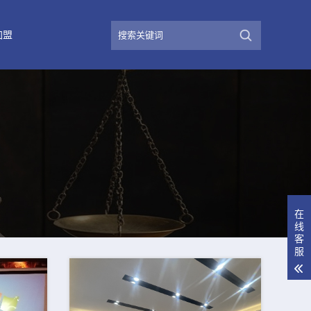
加盟
在
线
客
服